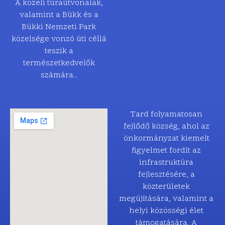
A közeli túraútvonalak,
valamint a Bükk és a
Bükki Nemzeti Park
közelsége vonzó úti céllá
teszik a
természetkedvelők
számára..
Tard folyamatosan
fejlődő község, ahol az
önkormányzat kiemelt
figyelmet fordít az
infrastruktúra
fejlesztésére, a
közterületek
megújítására, valamint a
helyi közösségi élet
támogatására. A