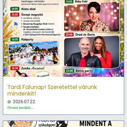
Tardi Falunap! Szeretettel várunk
mindenkit!
2026.07.22.
Olvass tovább....