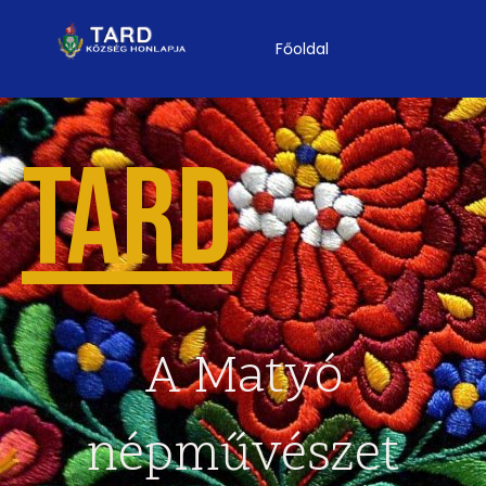
Főoldal
TARD
A Matyó
népművészet