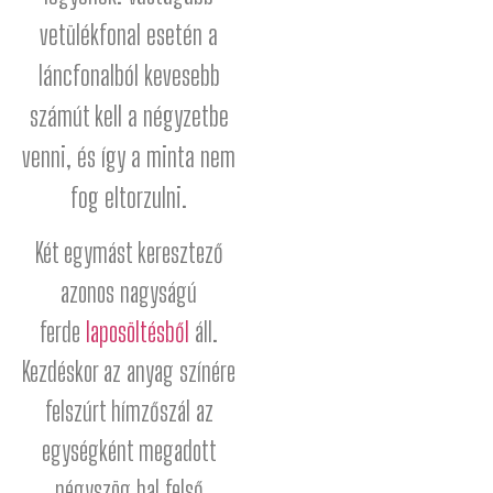
vetülékfonal esetén a
láncfonalból kevesebb
számút kell a négyzetbe
venni, és így a minta nem
fog eltorzulni.
Két egymást keresztező
azonos nagyságú
ferde
laposöltésből
áll.
Kezdéskor az anyag színére
felszúrt hímzőszál az
egységként megadott
négyszög bal felső