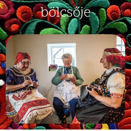
bölcsője