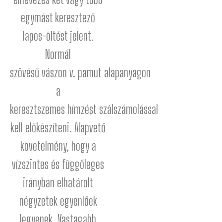
egymást keresztező
lapos-öltést jelent.
Normál
szövésű
vászon
v.
pamut
alapanyagon
a
keresztszemes
hímzést
szálszámolással
kell előkészíteni. Alapvető
követelmény, hogy a
vízszintes és függőleges
irányban elhatárolt
négyzetek egyenlőek
legyenek. Vastagabb