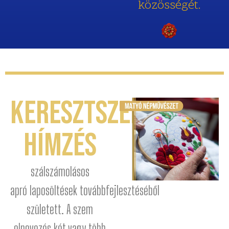
közösségét.
Keresztszemes
hímzés
szálszámolásos
apró
laposöltések
továbbfejlesztéséből
született. A szem
elnevezés két vagy több