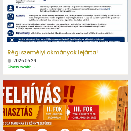
Régi személyi okmányok lejárta!
2026.06.29.
Olvass tovább....