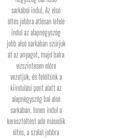
sarkából indul. Az első
öltés jobbra átlósan lefelé
indul az alapnégyszög
jobb alsó sarkában szúrjuk
át az anyagot, majd balra
vízszintesen előre
vezetjük, és felöltünk a
kiindulási pont alatt az
alapnégyszög bal alsó
sarkában. Innen indul a
keresztöltést adó második
öltés, a szálat jobbra