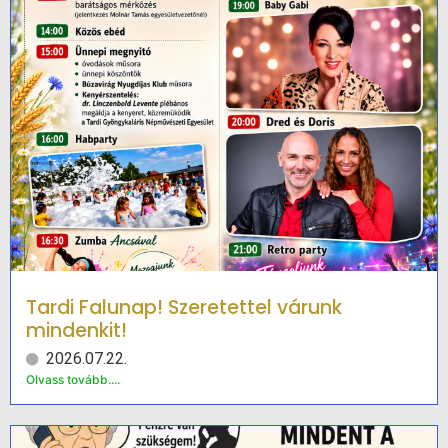
Tardi Falunap! Szeretettel várunk
mindenkit!
2026.07.22.
Olvass tovább....