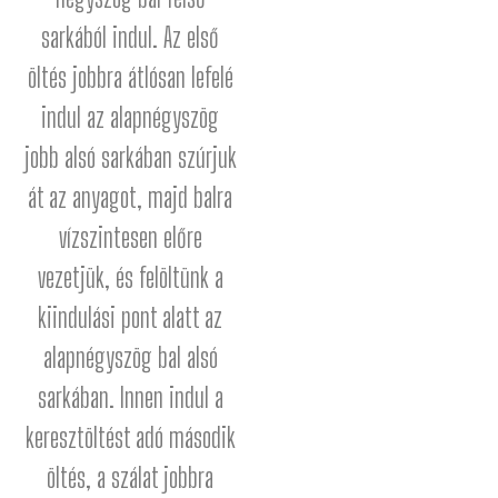
sarkából indul. Az első
öltés jobbra átlósan lefelé
indul az alapnégyszög
jobb alsó sarkában szúrjuk
át az anyagot, majd balra
vízszintesen előre
vezetjük, és felöltünk a
kiindulási pont alatt az
alapnégyszög bal alsó
sarkában. Innen indul a
keresztöltést adó második
öltés, a szálat jobbra