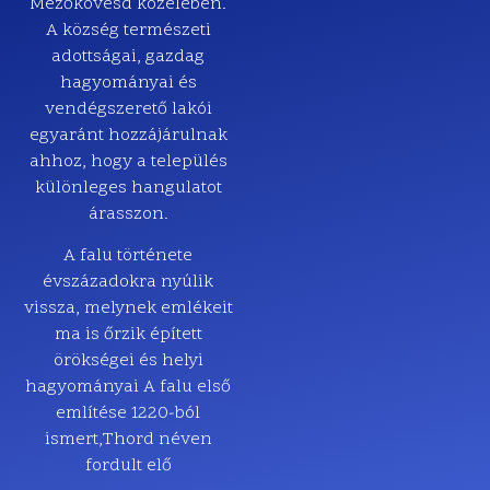
Mezőkövesd közelében.
A község természeti
adottságai, gazdag
hagyományai és
vendégszerető lakói
egyaránt hozzájárulnak
ahhoz, hogy a település
különleges hangulatot
árasszon.
A falu története
évszázadokra nyúlik
vissza, melynek emlékeit
ma is őrzik épített
örökségei és helyi
hagyományai A falu első
említése 1220-ból
ismert,
Thord néven
fordult elő