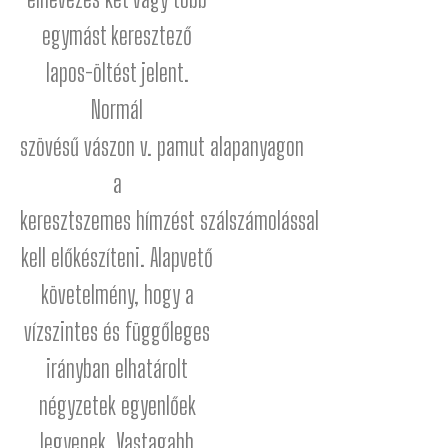
egymást keresztező
lapos-öltést jelent.
Normál
szövésű
vászon
v.
pamut
alapanyagon
a
keresztszemes
hímzést
szálszámolással
kell előkészíteni. Alapvető
követelmény, hogy a
vízszintes és függőleges
irányban elhatárolt
négyzetek egyenlőek
legyenek. Vastagabb