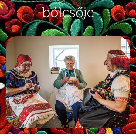
bölcsője