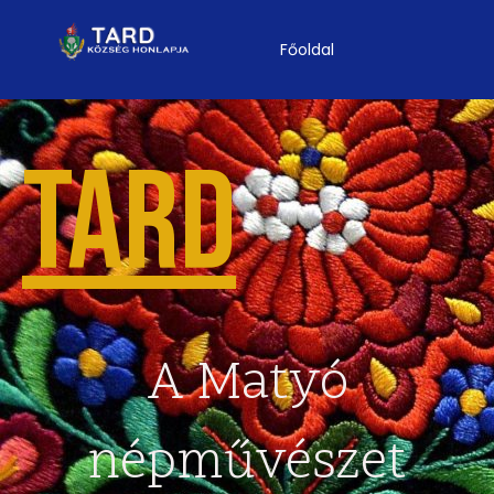
Főoldal
TARD
A Matyó
népművészet