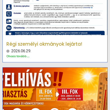
Régi személyi okmányok lejárta!
2026.06.29.
Olvass tovább....