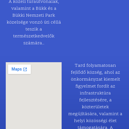
A közeli túraútvonalak,
valamint a Bükk és a
Bükki Nemzeti Park
közelsége vonzó úti céllá
teszik a
természetkedvelők
számára..
Tard folyamatosan
fejlődő község, ahol az
önkormányzat kiemelt
figyelmet fordít az
infrastruktúra
fejlesztésére, a
közterületek
megújítására, valamint a
helyi közösségi élet
támogatására. A