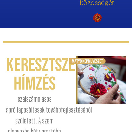
közösségét.
Keresztszemes
hímzés
szálszámolásos
apró
laposöltések
továbbfejlesztéséből
született. A szem
elnevezés két vagy több