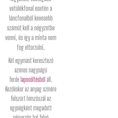
vetülékfonal esetén a
láncfonalból kevesebb
számút kell a négyzetbe
venni, és így a minta nem
fog eltorzulni.
Két egymást keresztező
azonos nagyságú
ferde
laposöltésből
áll.
Kezdéskor az anyag színére
felszúrt hímzőszál az
egységként megadott
négyszög bal felső