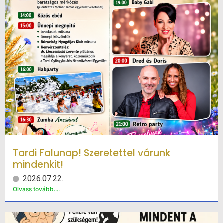
Tardi Falunap! Szeretettel várunk
mindenkit!
2026.07.22.
Olvass tovább....