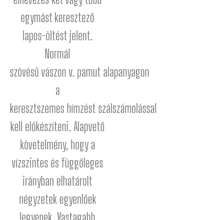
egymást keresztező
lapos-öltést jelent.
Normál
szövésű
vászon
v.
pamut
alapanyagon
a
keresztszemes
hímzést
szálszámolással
kell előkészíteni. Alapvető
követelmény, hogy a
vízszintes és függőleges
irányban elhatárolt
négyzetek egyenlőek
legyenek. Vastagabb