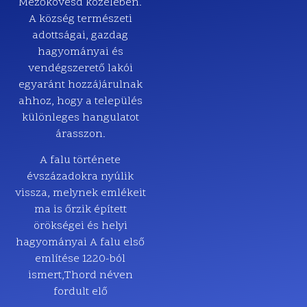
Mezőkövesd közelében.
A község természeti
adottságai, gazdag
hagyományai és
vendégszerető lakói
egyaránt hozzájárulnak
ahhoz, hogy a település
különleges hangulatot
árasszon.
A falu története
évszázadokra nyúlik
vissza, melynek emlékeit
ma is őrzik épített
örökségei és helyi
hagyományai A falu első
említése 1220-ból
ismert,
Thord néven
fordult elő