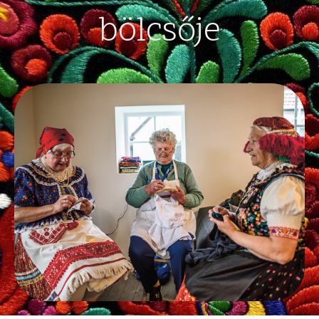
bölcsője