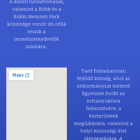
A közeli túraútvonalak,
valamint a Bükk és a
Bükki Nemzeti Park
közelsége vonzó úti céllá
teszik a
természetkedvelők
számára..
Tard folyamatosan
fejlődő község, ahol az
önkormányzat kiemelt
figyelmet fordít az
infrastruktúra
fejlesztésére, a
közterületek
megújítására, valamint a
helyi közösségi élet
támogatására. A