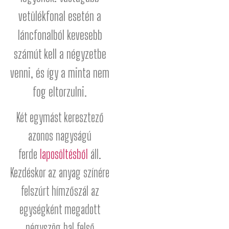
vetülékfonal esetén a
láncfonalból kevesebb
számút kell a négyzetbe
venni, és így a minta nem
fog eltorzulni.
Két egymást keresztező
azonos nagyságú
ferde
laposöltésből
áll.
Kezdéskor az anyag színére
felszúrt hímzőszál az
egységként megadott
négyszög bal felső