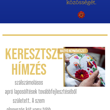
közösségét.
Keresztszemes
hímzés
szálszámolásos
apró
laposöltések
továbbfejlesztéséből
született. A szem
elnevezés két vagy több