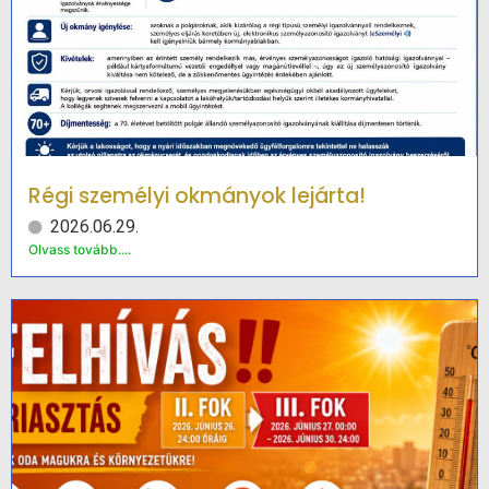
Régi személyi okmányok lejárta!
2026.06.29.
Olvass tovább....