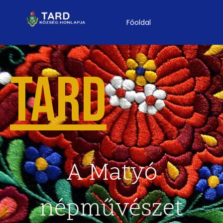
Főoldal
TARD
A Matyó
népművészet