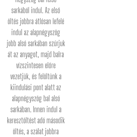
sarkából indul. Az első
öltés jobbra átlósan lefelé
indul az alapnégyszög
jobb alsó sarkában szúrjuk
át az anyagot, majd balra
vízszintesen előre
vezetjük, és felöltünk a
kiindulási pont alatt az
alapnégyszög bal alsó
sarkában. Innen indul a
keresztöltést adó második
öltés, a szálat jobbra